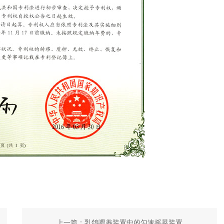
上一篇：
乳鸽喂养装置中的匀速摇晃装置