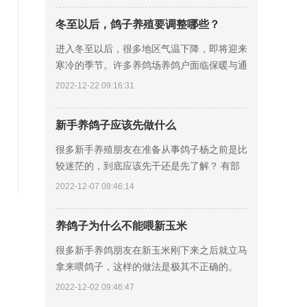
情
冬至以后，鸽子养殖要调整哪些？
进入冬至以后，很多地区气温下降，即将迎来
寒冷的季节。许多养鸽场养鸽户面临保暖与通
风等饲养问题，往往错过肉鸽价格相对较好的
2022-12-22 09:16:31
时期，那么冬季养鸽要如何保暖饲养呢? 寒冷
地
新手养鸽子应该先做什么
很多新手养殖朋友在准备从事鸽子杨之前是比
较迷茫的，到底应该先干还是先了解？ 有部
分人的在网上简单了解一下，就开始着手准备
2022-12-07 08:46:14
鸽舍笼具，其实这样不正确的，建议先看后
干，先
养鸽子为什么不能喂新玉米
很多新手养鸽朋友在新玉米刚下来之后就立马
拿来喂鸽子，这样的做法是极其不正确的。
第一、新玉米的水分含量太高，会破坏营养平
2022-12-02 09:46:47
衡的关系，饲料的转化率就会比较低。 第