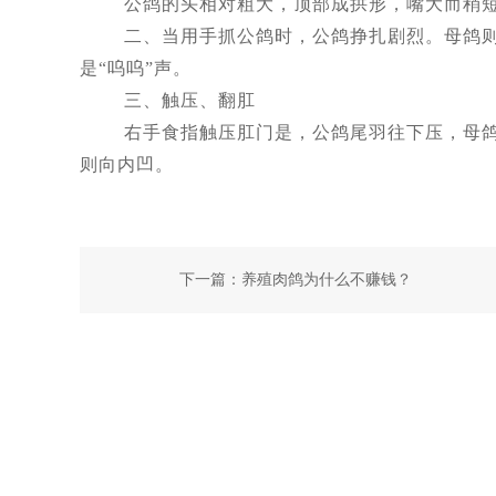
公鸽的头相对粗大，顶部成拱形，嘴大而稍短
二、当用手抓公鸽时，公鸽挣扎剧烈。母鸽则较
是“呜呜”声。
三、触压、翻肛
右手食指触压肛门是，公鸽尾羽往下压，母鸽尾
则向内凹。
下一篇：
养殖肉鸽为什么不赚钱？