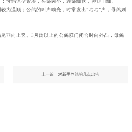
；母鸽体型紧凑，头部圆小，颈部细软，脚短而细。
为温顺；公鸽的叫声响亮，时常发出“咕咕”声，母鸽则
羽向上竖。3月龄以上的公鸽肛门闭合时向外凸，母鸽
上一篇：
对新手养鸽的几点忠告