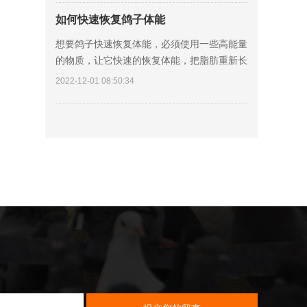
二、新
如何快速恢复鸽子体能
想要鸽子快速恢复体能，必须使用一些高能量
的物质，让它快速的恢复体能，把脂肪重新长
起来。 一、花生，因为脂肪是鸽子主要储存
2022-12-01 08:50:34
能量的物质基础，在所有的鸽粮当中，首先排
在第