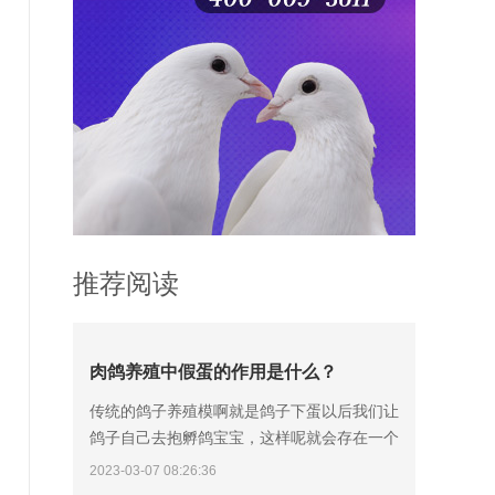
推荐阅读
肉鸽养殖中假蛋的作用是什么？
传统的鸽子养殖模啊就是鸽子下蛋以后我们让
鸽子自己去抱孵鸽宝宝，这样呢就会存在一个
弊端，因为鸽子孵化鸽蛋需要18天的时间，这
2023-03-07 08:26:36
个过程可能会出现鸽子弃孵、老鸽踩烂鸽蛋的