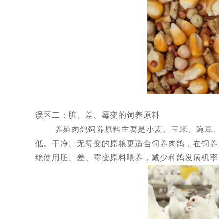
误区二：脏、差、霉变的饲养原料
养殖肉鸽饲养原料主要是小麦、玉米、豌豆、高
低。干净、无霉变的原粮更适合饲养肉鸽，在饲养
绝使用脏、差、霉变原料喂养，减少种鸽发病机率