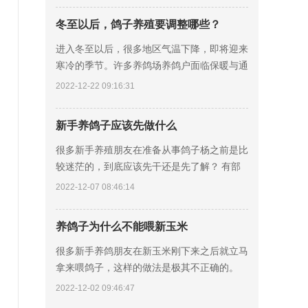
情
冬至以后，鸽子养殖要调整哪些？
进入冬至以后，很多地区气温下降，即将迎来
寒冷的季节。许多养鸽场养鸽户面临保暖与通
风等饲养问题，往往错过肉鸽价格相对较好的
2022-12-22 09:16:31
时期，那么冬季养鸽要如何保暖饲养呢? 寒冷
地
新手养鸽子应该先做什么
很多新手养殖朋友在准备从事鸽子杨之前是比
较迷茫的，到底应该先干还是先了解？ 有部
分人的在网上简单了解一下，就开始着手准备
2022-12-07 08:46:14
鸽舍笼具，其实这样不正确的，建议先看后
干，先
养鸽子为什么不能喂新玉米
很多新手养鸽朋友在新玉米刚下来之后就立马
拿来喂鸽子，这样的做法是极其不正确的。
第一、新玉米的水分含量太高，会破坏营养平
2022-12-02 09:46:47
衡的关系，饲料的转化率就会比较低。 第