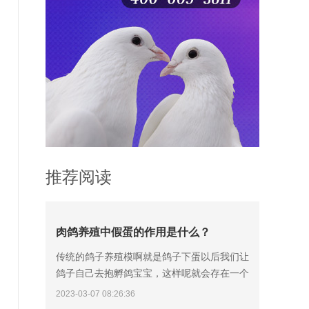
推荐阅读
肉鸽养殖中假蛋的作用是什么？
传统的鸽子养殖模啊就是鸽子下蛋以后我们让
鸽子自己去抱孵鸽宝宝，这样呢就会存在一个
弊端，因为鸽子孵化鸽蛋需要18天的时间，这
2023-03-07 08:26:36
个过程可能会出现鸽子弃孵、老鸽踩烂鸽蛋的