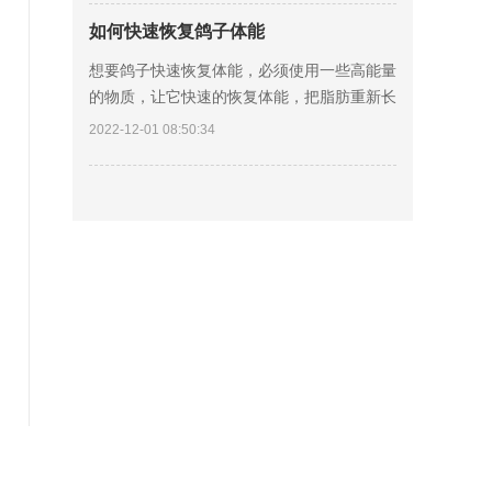
二、新
如何快速恢复鸽子体能
想要鸽子快速恢复体能，必须使用一些高能量
的物质，让它快速的恢复体能，把脂肪重新长
起来。 一、花生，因为脂肪是鸽子主要储存
2022-12-01 08:50:34
能量的物质基础，在所有的鸽粮当中，首先排
在第