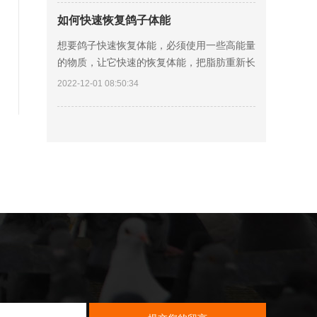
二、新
如何快速恢复鸽子体能
想要鸽子快速恢复体能，必须使用一些高能量
的物质，让它快速的恢复体能，把脂肪重新长
起来。 一、花生，因为脂肪是鸽子主要储存
2022-12-01 08:50:34
能量的物质基础，在所有的鸽粮当中，首先排
在第