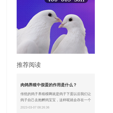
推荐阅读
肉鸽养殖中假蛋的作用是什么？
传统的鸽子养殖模啊就是鸽子下蛋以后我们让
鸽子自己去抱孵鸽宝宝，这样呢就会存在一个
弊端，因为鸽子孵化鸽蛋需要18天的时间，这
2023-03-07 08:26:36
个过程可能会出现鸽子弃孵、老鸽踩烂鸽蛋的