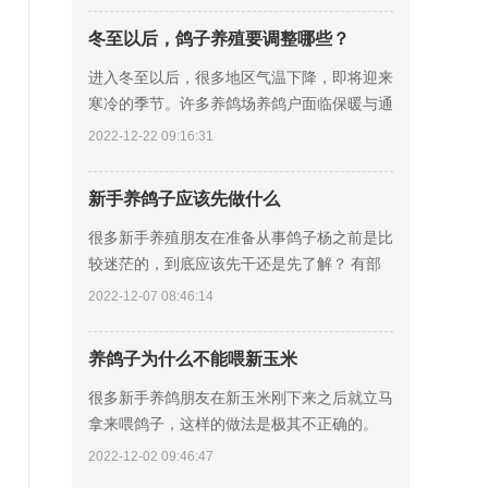
情
冬至以后，鸽子养殖要调整哪些？
进入冬至以后，很多地区气温下降，即将迎来
寒冷的季节。许多养鸽场养鸽户面临保暖与通
风等饲养问题，往往错过肉鸽价格相对较好的
2022-12-22 09:16:31
时期，那么冬季养鸽要如何保暖饲养呢? 寒冷
地
新手养鸽子应该先做什么
很多新手养殖朋友在准备从事鸽子杨之前是比
较迷茫的，到底应该先干还是先了解？ 有部
分人的在网上简单了解一下，就开始着手准备
2022-12-07 08:46:14
鸽舍笼具，其实这样不正确的，建议先看后
干，先
养鸽子为什么不能喂新玉米
很多新手养鸽朋友在新玉米刚下来之后就立马
拿来喂鸽子，这样的做法是极其不正确的。
第一、新玉米的水分含量太高，会破坏营养平
2022-12-02 09:46:47
衡的关系，饲料的转化率就会比较低。 第