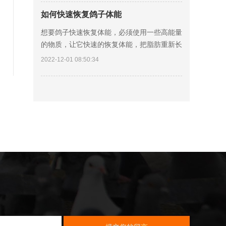
二、新
如何快速恢复鸽子体能
想要鸽子快速恢复体能，必须使用一些高能量
的物质，让它快速的恢复体能，把脂肪重新长
起来。 一、花生，因为脂肪是鸽子主要储存
2022-12-01 08:50:34
能量的物质基础，在所有的鸽粮当中，首先排
在第