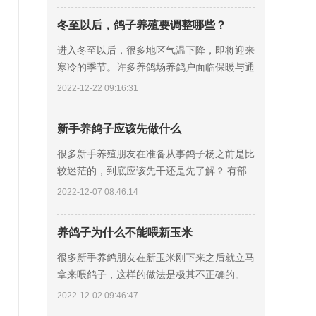
情
冬至以后，鸽子养殖要调整哪些？
进入冬至以后，很多地区气温下降，即将迎来
寒冷的季节。许多养鸽场养鸽户面临保暖与通
风等饲养问题，往往错过肉鸽价格相对较好的
2022-12-22 09:16:31
时期，那么冬季养鸽要如何保暖饲养呢? 寒冷
地
新手养鸽子应该先做什么
很多新手养殖朋友在准备从事鸽子杨之前是比
较迷茫的，到底应该先干还是先了解？ 有部
分人的在网上简单了解一下，就开始着手准备
2022-12-07 08:46:14
鸽舍笼具，其实这样不正确的，建议先看后
干，先
养鸽子为什么不能喂新玉米
很多新手养鸽朋友在新玉米刚下来之后就立马
拿来喂鸽子，这样的做法是极其不正确的。
第一、新玉米的水分含量太高，会破坏营养平
2022-12-02 09:46:47
衡的关系，饲料的转化率就会比较低。 第