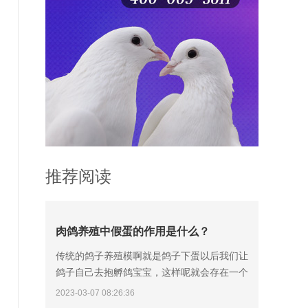
推荐阅读
肉鸽养殖中假蛋的作用是什么？
传统的鸽子养殖模啊就是鸽子下蛋以后我们让
鸽子自己去抱孵鸽宝宝，这样呢就会存在一个
弊端，因为鸽子孵化鸽蛋需要18天的时间，这
2023-03-07 08:26:36
个过程可能会出现鸽子弃孵、老鸽踩烂鸽蛋的