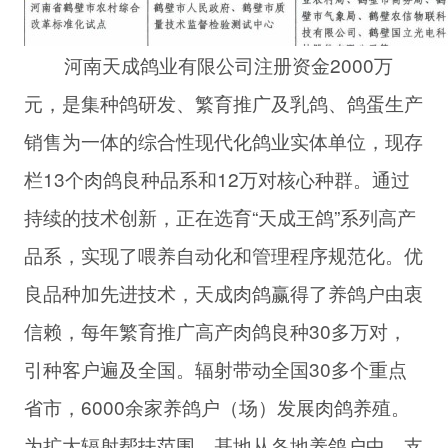
河南天成鸽业有限公司注册资金2000万
元，是集种鸽研发、繁育推广及乳鸽、鸽蛋生产
销售为一体的综合性现代化鸽业实体单位，现存
栏13个肉鸽良种品系和12万对核心种群。通过
持续的技术创新，正在选育“天成王鸽”系列高产
品系，实现了喂养自动化和管理程序规范化。优
良品种加先进技术，天成肉鸽赢得了养鸽户由衷
信赖，每年繁育推广高产肉鸽良种30多万对，
引种客户遍及全国。辐射带动全国30多个重点
省市，6000余家养鸽户（场）发展肉鸽养殖。
为扩大辐射帮扶范围，基地从各地养鸽户中，支