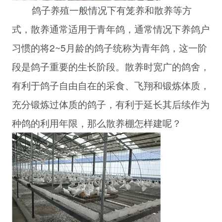
鸽子养殖一般情况下有笼养和散养等方
式，散养通常适用于青年鸽，通常情况下养鸽户
习惯的将2~5月龄的鸽子统称为青年鸽，这一阶
段是鸽子重要的生长阶段。散养时宽广的鸽舍，
有利于鸽子自由自在的采食、飞翔和锻炼体质，
充分锻炼过体质的鸽子，有利于延长其后续作为
种鸽的利用年限，那么散养棚怎样建呢？