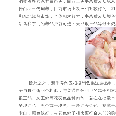
消费者多喜冰鲜白条鸽，白羽王鸽宰杀后皮肤成米
择白羽王鸽饲养，目前市场上发应相对较好的白羽
和东北烧烤市场，个体相对较大，宰杀后皮肤颜色
活禽和东北的养鸽户就可选：天成银王鸽等银王鸽
除此之外，新手养鸽应根据销售渠道选品种，针
子与野生鸽羽色相似，与普通白色羽毛的鸽子相对
银王鸽、灰王鸽等花羽色品种肉鸽。若在在批发市
呈现红色、黑色或一块黑、一块红等杂色，视觉呈
米白，颜色较好，与花色鸽子相比更符合人们的购