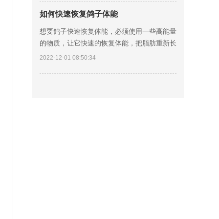
二、新
如何快速恢复鸽子体能
想要鸽子快速恢复体能，必须使用一些高能量
的物质，让它快速的恢复体能，把脂肪重新长
起来。 一、花生，因为脂肪是鸽子主要储存
2022-12-01 08:50:34
能量的物质基础，在所有的鸽粮当中，首先排
在第