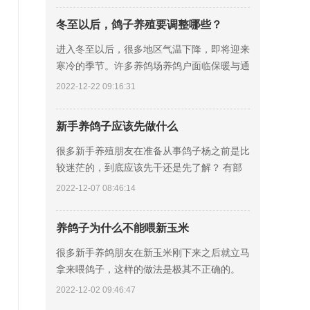
情
冬至以后，鸽子养殖要调整哪些？
进入冬至以后，很多地区气温下降，即将迎来
寒冷的季节。许多养鸽场养鸽户面临保暖与通
风等饲养问题，往往错过肉鸽价格相对较好的
2022-12-22 09:16:31
时期，那么冬季养鸽要如何保暖饲养呢? 寒冷
地
新手养鸽子应该先做什么
很多新手养殖朋友在准备从事鸽子杨之前是比
较迷茫的，到底应该先干还是先了解？ 有部
分人的在网上简单了解一下，就开始着手准备
2022-12-07 08:46:14
鸽舍笼具，其实这样不正确的，建议先看后
干，先
养鸽子为什么不能喂新玉米
很多新手养鸽朋友在新玉米刚下来之后就立马
拿来喂鸽子，这样的做法是极其不正确的。
第一、新玉米的水分含量太高，会破坏营养平
2022-12-02 09:46:47
衡的关系，饲料的转化率就会比较低。 第