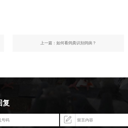
上一篇：
如何看鸽粪识别鸽病？
回复