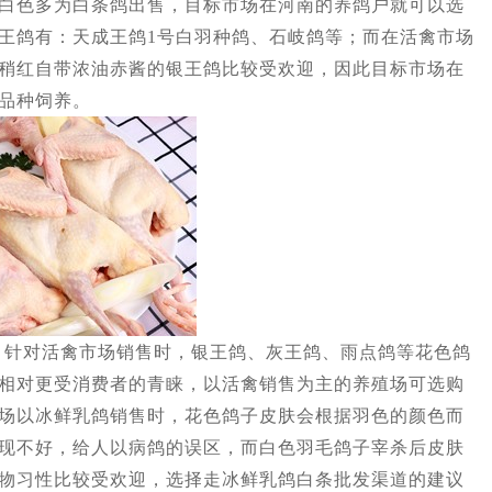
白色多为白条鸽出售，目标市场在河南的养鸽户就可以选
王鸽有：天成王鸽1号白羽种鸽、石岐鸽等；而在活禽市场
稍红自带浓油赤酱的银王鸽比较受欢迎，因此目标市场在
品种饲养。
对活禽市场销售时，银王鸽、灰王鸽、雨点鸽等花色鸽
相对更受消费者的青睐，以活禽销售为主的养殖场可选购
场以冰鲜乳鸽销售时，花色鸽子皮肤会根据羽色的颜色而
现不好，给人以病鸽的误区，而白色羽毛鸽子宰杀后皮肤
物习性比较受欢迎，选择走冰鲜乳鸽白条批发渠道的建议