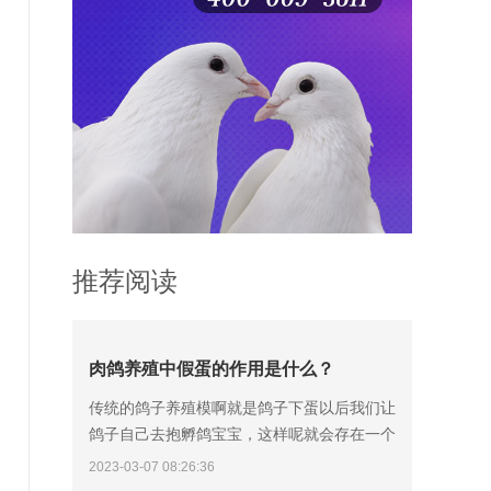
推荐阅读
肉鸽养殖中假蛋的作用是什么？
传统的鸽子养殖模啊就是鸽子下蛋以后我们让
鸽子自己去抱孵鸽宝宝，这样呢就会存在一个
弊端，因为鸽子孵化鸽蛋需要18天的时间，这
2023-03-07 08:26:36
个过程可能会出现鸽子弃孵、老鸽踩烂鸽蛋的