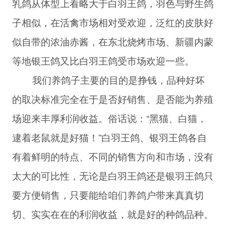
乳鸽从体型上看略大于白羽王鸽，羽色与野生鸽
子相似，在活禽市场相对受欢迎，泛红的皮肤好
似自带的浓油赤酱，在东北烧烤市场、新疆内蒙
等地银王鸽又比白羽王鸽受市场欢迎一些。
我们养鸽子主要的目的是挣钱，品种好坏
的取决标准完全在于是否好销售、是否能为养殖
场迎来丰厚利润收益。俗话说：“黑猫、白猫，
逮着老鼠就是好猫！”白羽王鸽、银羽王鸽各自
有着鲜明的特点、不同的销售方向和市场，没有
太大的可比性，无论是白羽王鸽还是银羽王鸽只
要方便销售，只要能给咱们养鸽户带来真真切
切、实实在在的利润收益，就是好的种鸽品种。