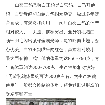
白羽王鸽又称白王鸽是白鸾鸽、白马耳他
鸽、白贺母鸽和白蒙丹鸽四元杂交，经过多年选
育而成，有观赏和肉用型。肉用白羽王鸽的体型
相对较大、，头圆、前额突出、全身羽毛洁白，
颈部羽毛闪出微绿金属光泽，尾羽略向上翘，姿
态优美。白羽王鸽嘴呈肉红色，鼻瘤相对较小，
眼大而有神。成年鸽的体重约达650~750克，青
年鸽体重约达600~700克，生产性能相对较好，
4周龄乳鸽体重约可达500克左右。为生产种鸽
使用时一般都会控制鸽体重，避免过肥过胖影响
受精率和产量。