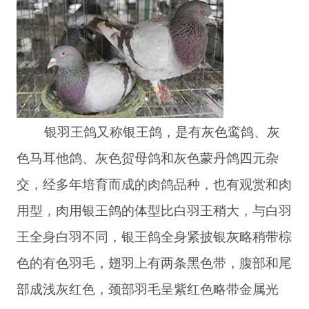
银羽王鸽又称银王鸽，是有灰色鸾鸽、灰
色马耳他鸽、灰色贺母鸽和灰色蒙丹鸽四元杂
交，经多年培育而成的肉鸽品种，也有观赏和肉
用型，肉用银王鸽的体型比白羽王稍大，与白羽
王全身白羽不同，银王鸽全身紧披银灰略稍带棕
色的有色羽毛，翅羽上有两条黑色带，腹部和尾
部成浅灰红色，颈部羽毛呈紫红色略带金属光