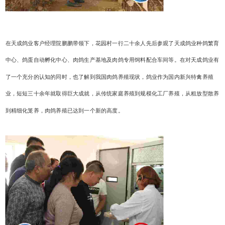
在天成鸽业客户经理院鹏鹏带领下，花园村一行二十余人先后参观了天成鸽业种鸽繁育
中心、鸽蛋自动孵化中心、肉鸽生产基地及肉鸽专用饲料配合车间等。在对天成鸽业有
了一个充分的认知的同时，也了解到我国肉鸽养殖现状，鸽业作为国内新兴特禽养殖
业，短短三十余年就取得巨大成就，从传统家庭养殖到规模化工厂养殖，从粗放型散养
到精细化笼养，肉鸽养殖已达到一个新的高度。