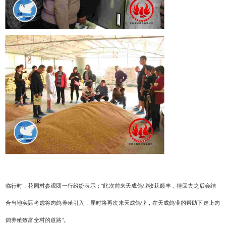
临行时，花园村参观团一行纷纷表示：“此次前来天成鸽业收获颇丰，待回去之后会结
合当地实际考虑将肉鸽养殖引入，届时将再次来天成鸽业，在天成鸽业的帮助下走上肉
鸽养殖致富全村的道路”。