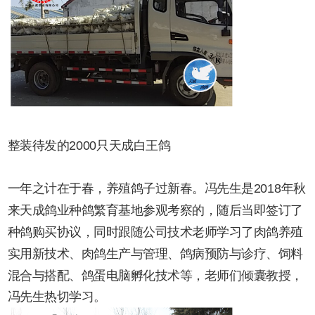
整装待发的2000
只天成白王鸽
一年之计在于春，养殖鸽子过新春。冯先生是2018年秋
来天成鸽业种鸽繁育基地参观考察的，随后当即签订了
种鸽购买协议，同时跟随公司技术老师学习了肉鸽养殖
实用新技术、肉鸽生产与管理、鸽病预防与诊疗、饲料
混合与搭配、鸽蛋电脑孵化技术等，老师们倾囊教授，
冯先生热切学习。