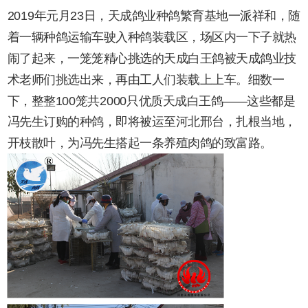
2019年元月23日，天成鸽业种鸽繁育基地一派祥和，随
着一辆种鸽运输车驶入种鸽装载区，场区内一下子就热
闹了起来，一笼笼精心挑选的天成白王鸽被天成鸽业技
术老师们挑选出来，再由工人们装载上上车。细数一
下，整整100笼共2000只优质天成白王鸽——这些都是
冯先生订购的种鸽，即将被运至河北邢台，扎根当地，
开枝散叶，为冯先生搭起一条养殖肉鸽的致富路。