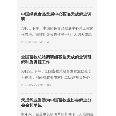
程院院士、河南农业大学教授康相涛，舞钢市
委
中国绿色食品发展中心莅临天成鸽业调
研
7月6日下午，中国绿色食品发展中心总工程师
张志华、审核处处长陈倩等一行4人到天成鸽
业对绿色食品全程质量控制进行调研，河南省
2023-07-07 14:30:41
农产品质量安全和绿色食品发展中心主任樊恒
明、
全国畜牧总站调研组莅临天成鸽业调研
鸽种质资源工作
5月25日下午，全国畜牧总站畜禽资源处处长
于福清，河南省农业农村厅二级巡视员任心
俊，河南省畜牧技术推广总站站长睢富根莅临
2023-05-27 09:03:00
天成鸽业调研指导鸽种质资源工作。 中国农
业科学院
天成鸽业当选为中国畜牧业协会鸽业分
会会长单位
多年来，在董事长杨明军的带领下，天成鸽业