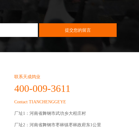
联系天成鸽业
400-009-3611
Contact TIANCHENGGEYE
厂址1：河南省舞钢市武功乡大程庄村
厂址2：河南省舞钢市枣林镇枣林政府东1公里