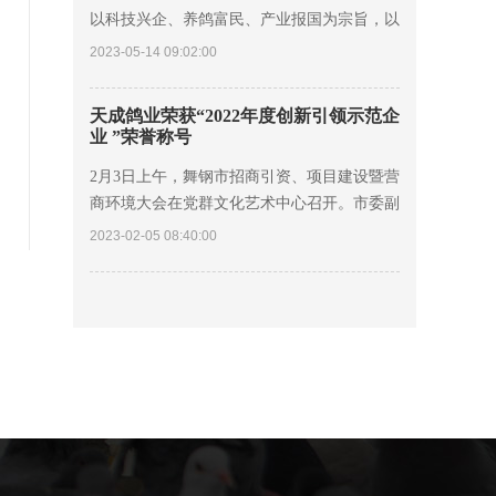
以科技兴企、养鸽富民、产业报国为宗旨，以
培育优良品种、发展现代鸽业为理念，以创建
2023-05-14 09:02:00
世界一流肉鸽良种繁育基地，带动千家万户养
鸽
天成鸽业荣获“2022年度创新引领示范企
业 ”荣誉称号
2月3日上午，舞钢市招商引资、项目建设暨营
商环境大会在党群文化艺术中心召开。市委副
书记、市长朱志骞出席并讲话。市委副书记孟
2023-02-05 08:40:00
宪强主持会议，在家的市四大班子领导及各企
业