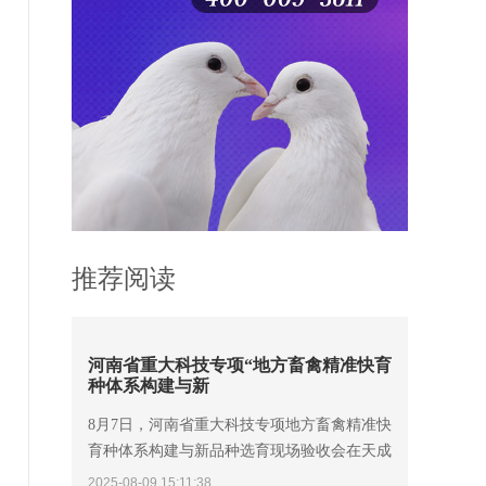
推荐阅读
河南省重大科技专项“地方畜禽精准快育
种体系构建与新
8月7日，河南省重大科技专项地方畜禽精准快
育种体系构建与新品种选育现场验收会在天成
鸽业召开。省科技厅二级巡视员陈昊，中国工
2025-08-09 15:11:38