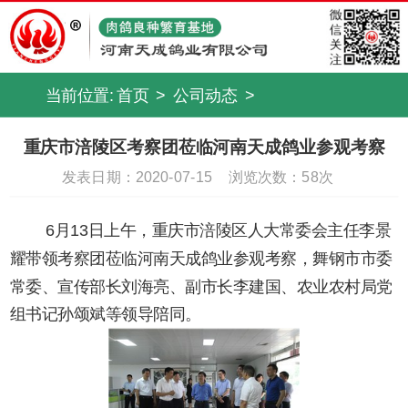
当前位置:
首页
>
公司动态
>
重庆市涪陵区考察团莅临河南天成鸽业参观考察
发表日期：2020-07-15
浏览次数：
58次
6月13日上午，重庆市涪陵区人大常委会主任李景
耀带领考察团莅临河南天成鸽业参观考察，舞钢市市委
常委、宣传部长刘海亮、副市长李建国、农业农村局党
组书记孙颂斌等领导陪同。