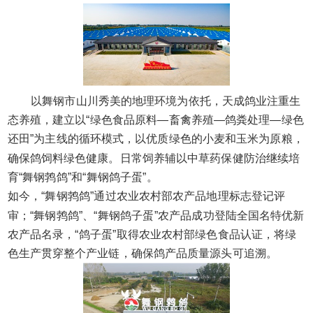
以舞钢市山川秀美的地理环境为依托，天成鸽业注重生
态养殖，建立以“绿色食品原料—畜禽养殖—鸽粪处理—绿色
还田”为主线的循环模式，以优质绿色的小麦和玉米为原粮，
确保鸽饲料绿色健康。日常饲养辅以中草药保健防治继续培
育“舞钢鹁鸽”和“舞钢鸽子蛋”。
如今，“舞钢鹁鸽”通过农业农村部农产品地理标志登记评
审；“舞钢鹁鸽”、“舞钢鸽子蛋”农产品成功登陆全国名特优新
农产品名录，“鸽子蛋”取得农业农村部绿色食品认证，将绿
色生产贯穿整个产业链，确保鸽产品质量源头可追溯。