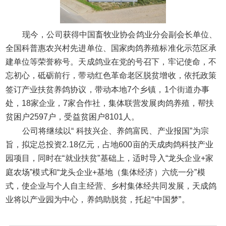
现今，公司获得中国畜牧业协会鸽业分会副会长单位、
全国科普惠农兴村先进单位、国家肉鸽养殖标准化示范区承
建单位等荣誉称号。天成鸽业在党的号召下，牢记使命，不
忘初心，砥砺前行，带动红色革命老区脱贫增收，依托政策
签订产业扶贫养鸽协议，带动本地7个乡镇，1个街道办事
处，18家企业，7家合作社，集体联营发展肉鸽养殖，帮扶
贫困户2597户，受益贫困户8101人。
公司将继续以“ 科技兴企、养鸽富民、产业报国”为宗
旨，拟定总投资2.18亿元，占地600亩的天成肉鸽科技产业
园项目，同时在“就业扶贫”基础上，适时导入“龙头企业+家
庭农场”模式和“龙头企业+基地（集体经济）六统一分”模
式，使企业与个人自主经营、乡村集体经共同发展，天成鸽
业将以产业园为中心，养鸽助脱贫，托起“中国梦”。