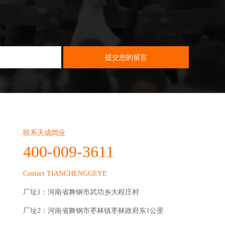
联系天成鸽业
400-009-3611
Contact TIANCHENGGEYE
厂址1：河南省舞钢市武功乡大程庄村
厂址2：河南省舞钢市枣林镇枣林政府东1公里