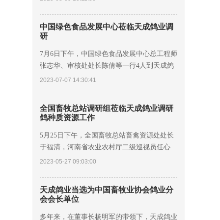
程院院士、河南农业大学教授康相涛，舞钢市
委
中国绿色食品发展中心莅临天成鸽业调
研
7月6日下午，中国绿色食品发展中心总工程师
张志华、审核处处长陈倩等一行4人到天成鸽
业对绿色食品全程质量控制进行调研，河南省
2023-07-07 14:30:41
农产品质量安全和绿色食品发展中心主任樊恒
明、
全国畜牧总站调研组莅临天成鸽业调研
鸽种质资源工作
5月25日下午，全国畜牧总站畜禽资源处处长
于福清，河南省农业农村厅二级巡视员任心
俊，河南省畜牧技术推广总站站长睢富根莅临
2023-05-27 09:03:00
天成鸽业调研指导鸽种质资源工作。 中国农
业科学院
天成鸽业当选为中国畜牧业协会鸽业分
会会长单位
多年来，在董事长杨明军的带领下，天成鸽业