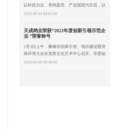
以科技兴企、养鸽富民、产业报国为宗旨，以
培育优良品种、发展现代鸽业为理念，以创建
2023-05-14 09:02:00
世界一流肉鸽良种繁育基地，带动千家万户养
鸽
天成鸽业荣获“2022年度创新引领示范企
业 ”荣誉称号
2月3日上午，舞钢市招商引资、项目建设暨营
商环境大会在党群文化艺术中心召开。市委副
书记、市长朱志骞出席并讲话。市委副书记孟
2023-02-05 08:40:00
宪强主持会议，在家的市四大班子领导及各企
业