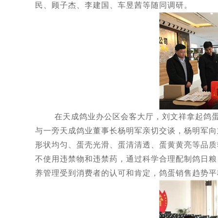
民、顾子杰、李建国、车昱茜等随同调研。
在天成鸽业办公区会客大厅，刘文祥拿起鸽蛋仔
与一旁天成鸽业董事长杨明军亲切交谈，杨明军向
形状均匀、蛋壳光滑、蛋清清透、蛋黄黄亮等品质
不使用违禁物和违禁药，通过科学合理配制鸽日粮
养管理受到消费者的认可和肯定，鸽蛋销售趋势平