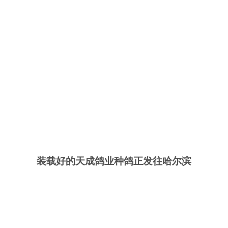
装载好的天成鸽业种鸽正发往哈尔滨