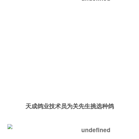
天成鸽业技术员为关先生挑选种鸽