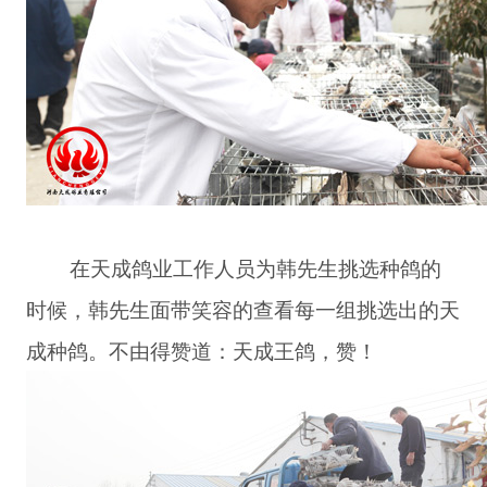
在天成鸽业工作人员为韩先生挑选种鸽的
时候，韩先生面带笑容的查看每一组挑选出的天
成种鸽。不由得赞道：天成王鸽，赞！