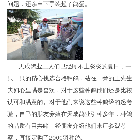
问题，还亲自下手装起了鸽蛋。
天成鸽业工人们已经顾不上炎炎的夏日，一
只一只的精心挑选合格种鸽，站在一旁的王先生
夫妇心里满是喜欢，对于这些种鸽他们还是比较
认可和满意的。对于他们来说这些种鸽经的起考
验，自己的朋友养殖在天成鸽业引种多年，种鸽
的品质有目共睹，经朋友介绍他们来厂参观考
察，直接定购了2000羽种鸽。