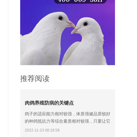
推荐阅读
肉鸽养殖防病的关键点
鸽子的适应能力相对较强，体质强健品质较好
的种鸽抵抗力等综合素质相对较强，只要让它
吃好、喝好、管理好、预防好，很少会出现因
2022-11-23 08:18:58
恶性传染病引发的大面积死亡现象。同样，鸽