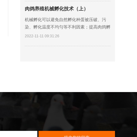
程中，
肉鸽养殖机械孵化技术（上）
机械孵化可以避免自然孵化种蛋被压破、污
染、孵化温度不均匀等不利因素；提高肉鸽孵
化率和出雏率，提高种鸽繁殖率。 当种鸽产
2022-11-11 09:31:26
出一窝蛋后应及时收集，如果需要种鸽承担哺
育任务