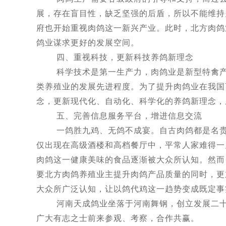
展，存在盲目性，缺乏坚强的后盾，所以不能维持
府也开始重视肉鸽这一新兴产业。此时，北方肉鸽
鸽业谋求更好的发展空间。
四、重视科技，更新科技养鸽新理念
科学技术是第一生产力，肉鸽业是新型特禽产业
类养殖业的发展先进程度。为了提升肉鸽业在我国
念，更新现代化、自动化、科学化的养鸽新理念，
五、完善信息服务平台，增进信息交流
一鸽胜九鸡、无鸽不成宴。自古肉鸽都是名贵高
仅出现在高级酒楼和高档餐厅中，平常人家难得一
肉鸽这一健康美味的食品逐渐被大众所认知。然而
要北方肉鸽养殖业主提升肉鸽产品质量的同时，更
大众所广泛认知，让以鸽代鸡这一趋势变成既定事
河南天成鸽业坐落于河南舞钢，创立发展二十年
广大有志之士前来参观、考察，合作共赢。