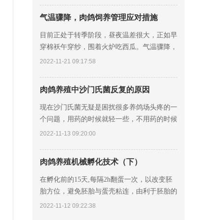
疾
气温骤降，肉鸽饲养管理应对措施
目前正处于转季阶段，昼夜温差很大，正如早
穿棉袄午穿纱，围着火炉吃西瓜。气温骤降，
给肉鸽养殖带来很多不利的影响，养鸽人必须
2022-11-21 09:17:58
提前采取防御措施，减少冷应激，尽可能维持
正
肉鸽养殖中沙门氏菌反复的原因
现在沙门氏菌无疑是困扰很多养鸽场头疼的一
个问题，用药的时候就轻一些，不用药的时候
很快就会出现伤亡，反反复复很难控制，到底
2022-11-13 09:20:00
是什么原因能够引起沙门氏菌如此顽固呢？在
此
肉鸽养殖机械孵化技术（下）
在孵化前的15天,每隔2h翻蛋一次，以改变胚
胎方位，避免胚胎与蛋壳粘连，由利于胚胎的
运动，保持正常胎位，保证各部位受热均匀，
2022-11-12 09:22:38
发育整齐，便于集中出雏。 胚胎在发育的过