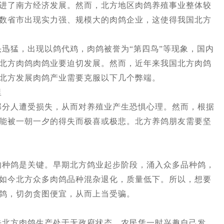
进了南方经济发展。然而，北方地区肉鸽养殖事业整体较
数省市出现实力强、规模大的肉鸽企业，这使得我国北方
猛，出现以鸽代鸡，肉鸽被誉为“第四鸟”等现象，国内
北方肉鸽肉鸽业要迫切发展。然而，近年来我国北方肉鸽
北方发展肉鸽产业需要克服以下几个弊端。
里
人遭受损失，从而对养殖业产生恐惧心理。然而，根据
能被一朝一夕的得失而极喜或极悲。北方养鸽朋友需要坚
鸽是关键。早期北方鸽业起步阶段，涌入众多品种鸽，
如今北方众多肉鸽品种混杂退化，质量低下。所以，想要
鸽，切勿贪图便宜，从而上当受骗。
北方肉鸽生产处于无政府状态，农民凭一时兴趣自己发