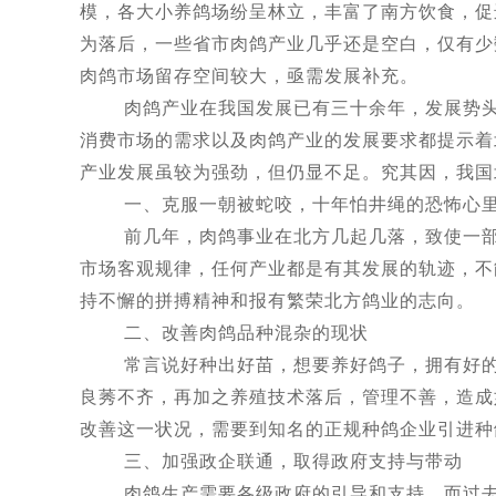
模，各大小养鸽场纷呈林立，丰富了南方饮食，促
为落后，一些省市肉鸽产业几乎还是空白，仅有少
肉鸽市场留存空间较大，亟需发展补充。
肉鸽产业在我国发展已有三十余年，发展势头迅
消费市场的需求以及肉鸽产业的发展要求都提示着
产业发展虽较为强劲，但仍显不足。究其因，我国
一、克服一朝被蛇咬，十年怕井绳的恐怖心
前几年，肉鸽事业在北方几起几落，致使一部分
市场客观规律，任何产业都是有其发展的轨迹，不
持不懈的拼搏精神和报有繁荣北方鸽业的志向。
二、改善肉鸽品种混杂的现状
常言说好种出好苗，想要养好鸽子，拥有好的种
良莠不齐，再加之养殖技术落后，管理不善，造成
改善这一状况，需要到知名的正规种鸽企业引进种
三、加强政企联通，取得政府支持与带动
肉鸽生产需要各级政府的引导和支持，而过去