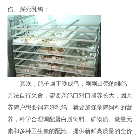
伤、踩死乳鸽；
其次，鸽子属于晚成鸟，刚刚出壳的雏鸽
无法自行采食，需要亲鸽口对口喂养长大，因此
养鸽户想要饲养好乳鸽，就要加强亲鸽饲料的营
养，科学合理调配蛋白质饲料、矿物质、微量元
素和多种卫生素的配比，提供新鲜高质量的全价